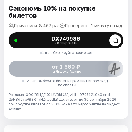
Сэкономь 10% на покупке
билетов
Применили: 8 467 раз
Проверено: 1 минуту назад
DX749988
Скопировать
1 шаг. Скопируйте промокод
от 1 680 ₽
на Яндекс Афише
2 шаг. Выберите билет и примените промокод
до оплаты
Реклама. ООО "ЯНДЕКС МУЗЫКА", ИНН: 9705121040 erid:
25H8d7vbP8SRTvHZrUcdLB
Действует до 30 сентября 2026
при покупке билетов от 3 000 ₽ на это мероприятие на Яндекс
Афише!