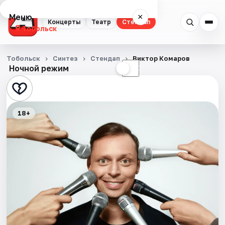
Меню
×
Концерты
Театр
Стендап
Тобольск
Концерты
Тобольск
Синтез
Стендап
Виктор Комаров
Ночной режим
☀
☾
Театр
Стендап
18+
События
Города
Площадки
Артисты