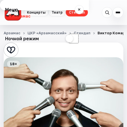
Меню
×
Концерты
Театр
Стендап
Арзамас
Концерты
Арзамас
ЦКР «Арзамасский»
Стендап
Виктор Комар
Ночной режим
☀
☾
Театр
Стендап
18+
События
Города
Площадки
Артисты