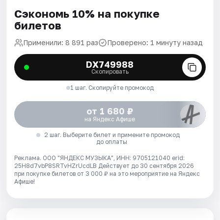
Сэкономь 10% на покупке
билетов
Применили: 8 891 раз
Проверено: 1 минуту назад
DX749988
Скопировать
1 шаг. Скопируйте промокод
от 1 680 ₽
на Яндекс Афише
2 шаг. Выберите билет и примените промокод
до оплаты
Реклама. ООО "ЯНДЕКС МУЗЫКА", ИНН: 9705121040 erid:
25H8d7vbP8SRTvHZrUcdLB
Действует до 30 сентября 2026
при покупке билетов от 3 000 ₽ на это мероприятие на Яндекс
Афише!