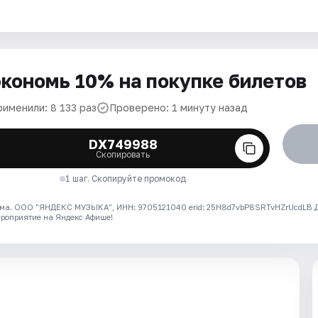
кономь 10% на покупке билетов
рименили: 8 133 раз
Проверено: 1 минуту назад
DX749988
Скопировать
1 шаг. Скопируйте промокод
ма. ООО "ЯНДЕКС МУЗЫКА", ИНН: 9705121040 erid: 25H8d7vbP8SRTvHZrUcdLB
ероприятие на Яндекс Афише!