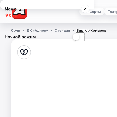
Меню
×
Концерты
Теат
Сочи
Концерты
Сочи
ДК «Адлер»
Стендап
Виктор Комаров
Ночной режим
☀
☾
Театр
Стендап
Выставки
Квесты
Экскурсии
Спорт
События