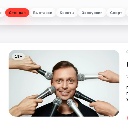
р
Стендап
Выставки
Квесты
Экскурсии
Спорт
18+