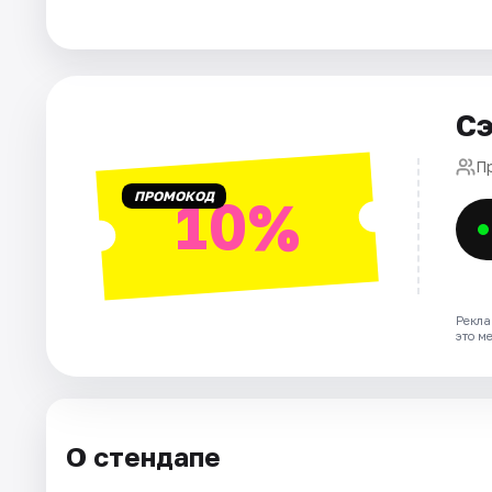
Города
Площадки
Сэ
Артисты
П
ПРОМОКОД
10%
Рейтинги
Рекла
это м
О стендапе