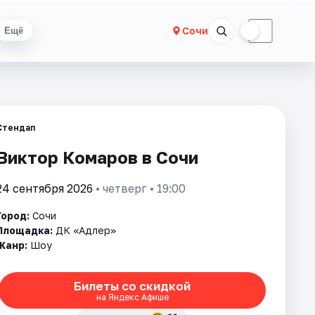
☀
☾
Сочи
Ещё
Стендап
Виктор Комаров в Сочи
24 сентября 2026
• четверг • 19:00
Город:
Сочи
Площадка:
ДК «Адлер»
Жанр:
Шоу
Билеты со скидкой
на Яндекс Афише