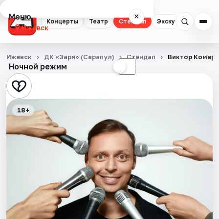
Меню
×
Концерты
Театр
Стендап
Экскурсии
Спор
Ижевск
Концерты
Ижевск
ДК «Заря» (Сарапул)
Стендап
Виктор Комар
Ночной режим
☀
☾
Театр
Стендап
18+
Экскурсии
Спорт
События
Города