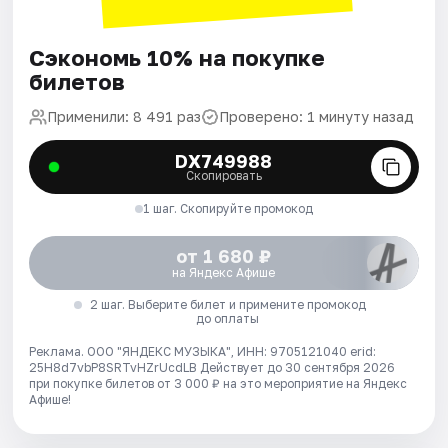
Сэкономь 10% на покупке
билетов
Применили: 8 491 раз
Проверено: 1 минуту назад
DX749988
Скопировать
1 шаг. Скопируйте промокод
от 1 680 ₽
на Яндекс Афише
2 шаг. Выберите билет и примените промокод
до оплаты
Реклама. ООО "ЯНДЕКС МУЗЫКА", ИНН: 9705121040 erid:
25H8d7vbP8SRTvHZrUcdLB
Действует до 30 сентября 2026
при покупке билетов от 3 000 ₽ на это мероприятие на Яндекс
Афише!