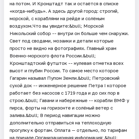
на потом. И Кронштадт так и остаётся в списке
«когда-нибудь». А здесь другой город: строгий,
морской, с кораблями на рейде и солёным
воздухом.Что вы увидите:&bull; Морской
Никольский собор -- внутри он больше чем снаружи.
Свет под сводами, мозаики и детали которые
просто не видно на фотографиях. Главный храм
Военно-морского флота России.&bull;
Кронштадтский футшток -- нулевая отметка всех
высот и глубин России. То самое место которое
Гагарин называл Пупом Земли.&bull; Петровский
сухой док -- инженерное решение Петра I которое
работает без насосов с 1719 года и до сих пор в
строю.&bull; Гавани и набережные -- корабли ВМФ у
пирса, форты на горизонте и солёный ветер с
залива.&bull; В период навигации можно
дополнительно отправиться на теплоходную
прогулку к фортам. Оплата — отдельно, по тарифам
на причале.Организационная информация: &bull;