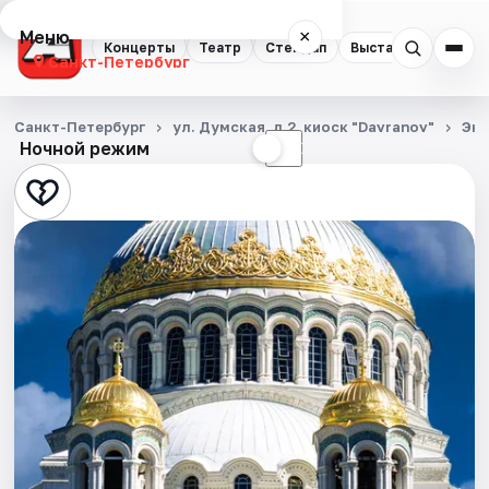
Меню
×
Концерты
Театр
Стендап
Выставки
Квест
Санкт-Петербург
Концерты
Санкт-Петербург
ул. Думская, д.2, киоск "Davranov"
Экс
Ночной режим
☀
☾
Театр
Стендап
Выставки
Квесты
Экскурсии
Спорт
События