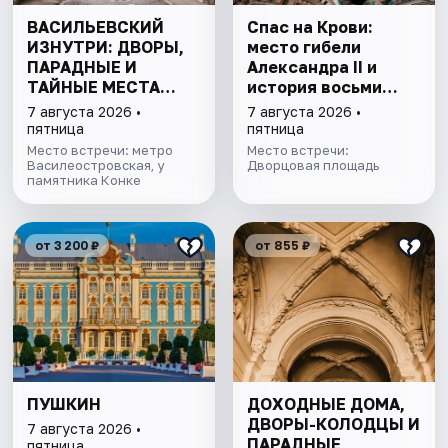
ВАСИЛЬЕВСКИЙ
Спас на Крови:
ИЗНУТРИ: ДВОРЫ,
место гибели
ПАРАДНЫЕ И
Александра II и
ТАЙНЫЕ МЕСТА
история восьми
ОСТРОВА
покушений
7 августа 2026 •
7 августа 2026 •
пятница
пятница
Место встречи: метро
Место встречи:
Василеостровская, у
Дворцовая площадь
памятника Конке
от 3 200 ₽
от 855 ₽
ПУШКИН
ДОХОДНЫЕ ДОМА,
ДВОРЫ-КОЛОДЦЫ И
7 августа 2026 •
ПАРАДНЫЕ
пятница