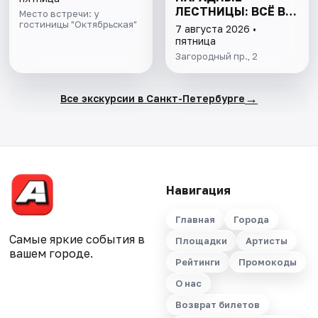
ЛЕСТНИЦЫ: ВСЁ В
Место встречи: у
гостиницы "Октябрьская"
ОДНОЙ ПРОГУЛКЕ
7 августа 2026 •
пятница
Загородный пр., 2
→
Все экскурсии в Санкт-Петербурге
Навигация
Главная
Города
Самые яркие события в
Площадки
Артисты
вашем городе.
Рейтинги
Промокоды
О нас
Возврат билетов