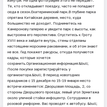
изнутри. Ни одна фотография этого не передаёт.
Те, кто откладывает поездку, часто не попадают
сюда в сезон.Екатерининский парк.В глубине парка
спрятана Китайская деревня, место, куда
большинство не доходит. Поднимитесь на
Камеронову галерею и увидите парк с высоты, как
выстроена его перспектива. Спуститесь к Гроту
XVIII века и зайдите внутрь, стены отделаны
настоящими морскими раковинами, и об этом знают
не все. Гид покажет ракурсы, откуда получаются
кадры, которые хочется
сохранить.Организационная информация:&bull;
После покупки зарегистрируйтесь у
организатора.&bull; В период новогодних
праздников с 15 декабря по 15-19 января место
встречи изменяется: Дворцовая площадь, 2, со
стороны Дворцового проезда; левый угол Эрмитажа
около уличной стойки инфоцентр. Сотрудники в
розовой униформе. Вас проводят к автобусу. &bull;