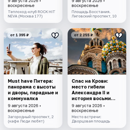
9 августа 2026 •
9 августа 2026 •
воскресенье
воскресенье
Теплоход-клуб ROCK HIT
Площадь Восстания.
NEVA (Москва 177)
Лиговский проспект, 10
от 1 395 ₽
от 2 255 ₽
Must have Питера:
Спас на Крови:
панорама с высоты
место гибели
и дворы, парадные и
Александра II и
коммуналка
история восьми
покушений
9 августа 2026 •
9 августа 2026 •
воскресенье
воскресенье
Загородный проспект, 2
Место встречи:
(кафе Люди любят)
Дворцовая площадь