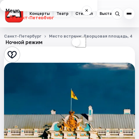
Меню
×
Концерты
Театр
Стендап
Выставки
Квест
Санкт-Петербург
Концерты
Санкт-Петербург
Место встречи: Дворцовая площадь, 4
Ночной режим
☀
☾
Театр
Стендап
Выставки
Квесты
Экскурсии
Спорт
События