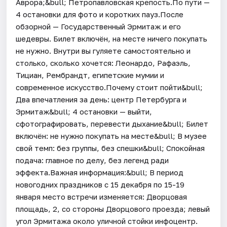
Аврора;&bull; Петропавловская крепость.По пути —
4 остановки для фото и коротких пауз.После
обзорной — Государственный Эрмитаж и его
шедевры. Билет включён, на месте ничего покупать
не нужно. Внутри вы гуляете самостоятельно и
столько, сколько хочется: Леонардо, Рафаэль,
Тициан, Рембрандт, египетские мумии и
современное искусство.Почему стоит пойти&bull;
Два впечатления за день: центр Петербурга и
Эрмитаж&bull; 4 остановки — выйти,
сфотографировать, перевести дыхание&bull; Билет
включён: не нужно покупать на месте&bull; В музее
свой темп: без группы, без спешки&bull; Спокойная
подача: главное по делу, без легенд ради
эффекта.Важная информация:&bull; В период
новогодних праздников с 15 декабря по 15-19
января место встречи изменяется: Дворцовая
площадь, 2, со стороны Дворцового проезда; левый
угол Эрмитажа около уличной стойки инфоцентр.