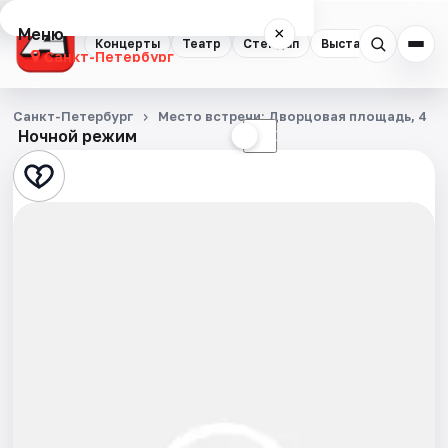
Меню
×
Концерты
Театр
Стендап
Выставки
Квест
Санкт-Петербург
Концерты
Санкт-Петербург
Место встречи: Дворцовая площадь, 4
Ночной режим
☀
☾
Театр
Стендап
Выставки
Квесты
Экскурсии
Спорт
События