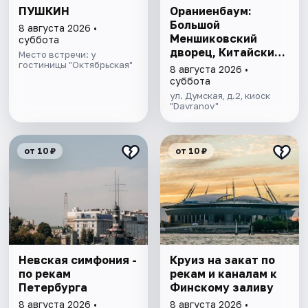
ПУШКИН
Ораниенбаум:
Большой
8 августа 2026 •
Меншиковский
суббота
дворец, Китайский
Место встречи: у
гостиницы "Октябрьская"
дворец, парк
8 августа 2026 •
суббота
ул. Думская, д.2, киоск
"Davranov"
от 10 ₽
от 10 ₽
Невская симфония -
Круиз на закат по
по рекам
рекам и каналам к
Петербурга
Финскому заливу
8 августа 2026 •
8 августа 2026 •