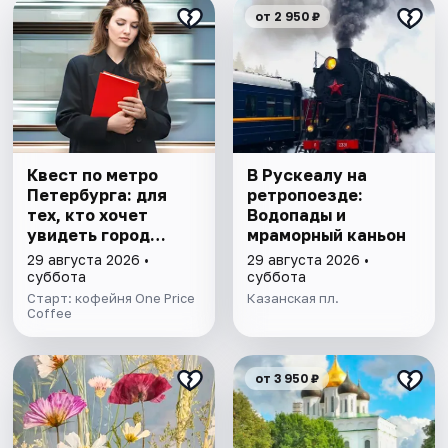
от 2 950 ₽
Квест по метро
В Рускеалу на
Петербурга: для
ретропоезде:
тех, кто хочет
Водопады и
увидеть город
мраморный каньон
иначе
29 августа 2026 •
29 августа 2026 •
суббота
суббота
Старт: кофейня One Price
Казанская пл.
Coffee
от 3 950 ₽