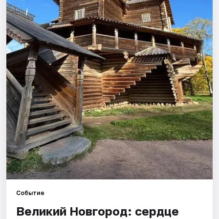
Города
Площадки
Артисты
Рейтинги
Событие
Великий Новгород: сердце