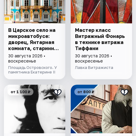
В Царское село на
Мастер класс
микроавтобусе:
Витражный Фонарь
дворец, Янтарная
в технике витража
комната, старинный
Тиффани
парк
30 августа 2026 •
30 августа 2026 •
воскресенье
воскресенье
Площадь Островского. У
Лавка Витражиста
памятника Екатерине II
от 1 100 ₽
от 800 ₽