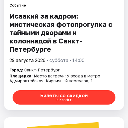
Событие
Исаакий за кадром:
Города
мистическая фотопрогулка с
Площадки
тайными дворами и
колоннадой в Санкт-
Артисты
Петербурге
Рейтинги
29 августа 2026
• суббота • 14:00
Город:
Санкт-Петербург
Площадка:
Место встречи: У входа в метро
Адмиралтейская, Кирпичный переулок, 1
Билеты со скидкой
на Kassir.ru