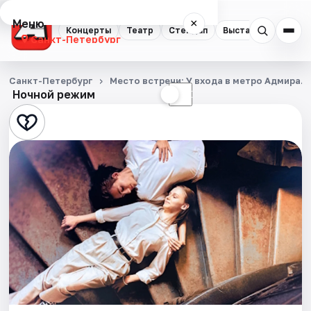
Меню
×
Концерты
Театр
Стендап
Выставки
Квест
Санкт-Петербург
Концерты
Санкт-Петербург
Место встречи: У входа в метро Адмирал
Ночной режим
☀
☾
Театр
Стендап
Выставки
Квесты
Экскурсии
Спорт
События