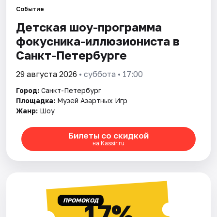
Событие
Детская шоу-программа
Города
фокусника-иллюзиониста в
Площадки
Санкт-Петербурге
Артисты
29 августа 2026
• суббота • 17:00
Город:
Санкт-Петербург
Рейтинги
Площадка:
Музей Азартных Игр
Жанр:
Шоу
Билеты со скидкой
на Kassir.ru
ПРОМОКОД
17%