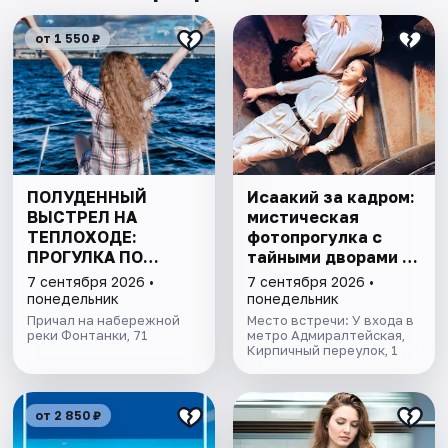
от 1 550 ₽
ПОЛУДЕННЫЙ
Исаакий за кадром:
ВЫСТРЕЛ НА
мистическая
ТЕПЛОХОДЕ:
фотопрогулка с
ПРОГУЛКА ПО
тайными дворами и
КАНАЛАМ
колоннадой
7 сентября 2026 •
7 сентября 2026 •
ПЕТЕРБУРГА С
понедельник
понедельник
ДЕТЬМИ
Причал на набережной
Место встречи: У входа в
реки Фонтанки, 71
метро Адмиралтейская,
Кирпичный переулок, 1
от 2 850 ₽