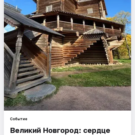
Города
Площадки
Артисты
Рейтинги
Событие
Великий Новгород: сердце