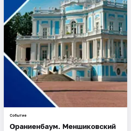
Города
Площадки
Артисты
Рейтинги
Событие
Ораниенбаум. Меншиковский