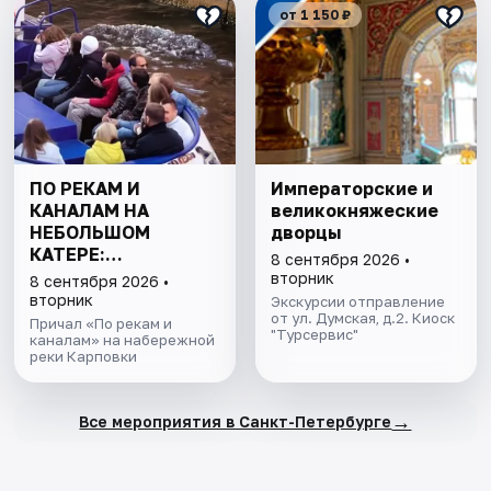
от 1 150 ₽
ПО РЕКАМ И
Императорские и
КАНАЛАМ НА
великокняжеские
НЕБОЛЬШОМ
дворцы
КАТЕРЕ:
8 сентября 2026 •
ПЕТРОГРАДКА И
вторник
8 сентября 2026 •
ПАРАДНАЯ НЕВА
вторник
Экскурсии отправление
от ул. Думская, д.2. Киоск
Причал «По рекам и
"Турсервис"
каналам» на набережной
реки Карповки
→
Все мероприятия в Санкт-Петербурге