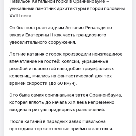
Павильон Катальной горки в Ораниенбауме –
уникальный памятник архитектуры второй половины
XVIII века.
Он был построен зодчим Антонио Ринальди по
заказу Екатерины II как часть грандиозного
увеселительного сооружения.
Летние катания с горок производили неизгладимое
впечатление на гостей: коляски, украшенные
резьбой и позолотой наподобие триумфальных
колесниц, мчались на фантастической для тех
времён скорости (до 60 км/ч).
Это была самая оригинальная затея Ораниенбаума,
которая вплоть до начала XIX века непременно
входила в ритуал придворных развлечений.
После катаний в парадных залах Павильона
проходили торжественные приёмы и застолья.