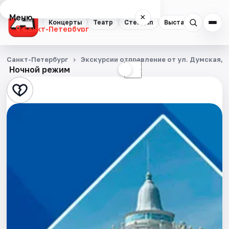
Меню
×
Концерты
Театр
Стендап
Выставки
Квест
Санкт-Петербург
Концерты
Санкт-Петербург
Экскурсии отправление от ул. Думская, д
Ночной режим
☀
☾
Театр
Стендап
Выставки
Квесты
Экскурсии
Спорт
События