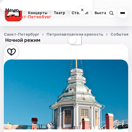
Меню
×
Концерты
Театр
Стендап
Выставки
Квест
Санкт-Петербург
Концерты
Санкт-Петербург
Петропавловская крепость
События
Ночной режим
☀
☾
Театр
Стендап
Выставки
Квесты
Экскурсии
Спорт
События