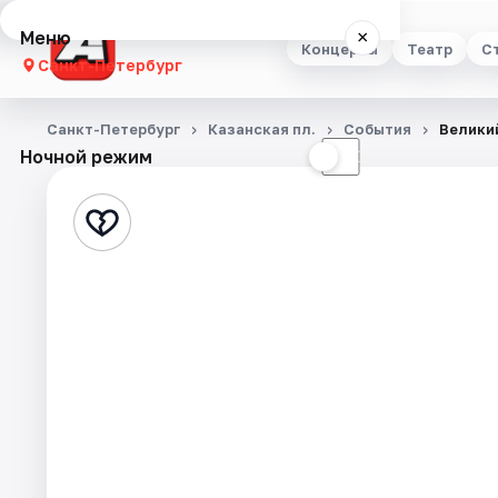
Меню
×
Концерты
Театр
С
Санкт-Петербург
Концерты
Санкт-Петербург
Казанская пл.
События
Велики
Ночной режим
☀
☾
Театр
Стендап
Выставки
Квесты
Экскурсии
Спорт
События