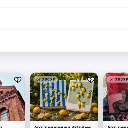
.
от 3 800 ₽
от 3 800 ₽
б
Арт-вечеринка Artvibes.
Арт-вече