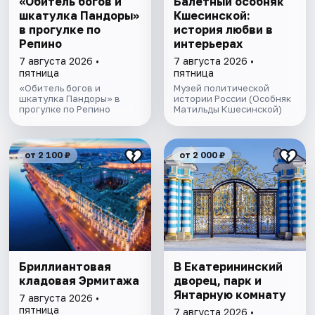
«Обитель богов и
Балетный особняк
шкатулка Пандоры»
Кшесинской:
в прогулке по
история любви в
Репино
интерьерах
7 августа 2026 •
7 августа 2026 •
пятница
пятница
«Обитель богов и
Музей политической
шкатулка Пандоры» в
истории России (Особняк
прогулке по Репино
Матильды Кшесинской)
от 2 100 ₽
от 2 000 ₽
Бриллиантовая
В Екатерининский
кладовая Эрмитажа
дворец, парк и
Янтарную комнату
7 августа 2026 •
пятница
7 августа 2026 •