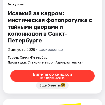
Экскурсия
Исаакий за кадром:
Города
мистическая фотопрогулка с
Площадки
тайными дворами и
колоннадой в Санкт-
Артисты
Петербурге
Рейтинги
2 августа 2026
• воскресенье
Город:
Санкт-Петербург
Площадка:
Станция метро «Адмиралтейская»
Билеты со скидкой
на Яндекс Афише
Еще билеты