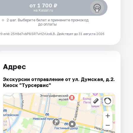
от 1 700 ₽
на Kassir.ru
2 шаг. Выберите билет и примените промокод
до оплаты
 erid: 25H8d7vbP8SRTvHZrUcdLB.
Действует до 31 августа 2026
Адрес
Экскурсии отправление от ул. Думская, д.2.
Киоск "Турсервис"