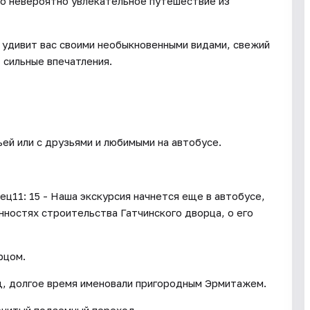
но невероятно увлекательное путешествие из
 удивит вас своими необыкновенными видами, свежий
 сильные впечатления.
ьей или с друзьями и любимыми на автобусе.
ец11: 15 - Наша экскурсия начнется еще в автобусе,
нностях строительства Гатчинского дворца, о его
рцом.
щ, долгое время именовали пригородным Эрмитажем.