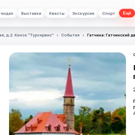
тендап
Выставки
Квесты
Экскурсии
Спорт
Ещё
я, д.2. Киоск "Турсервис"
События
Гатчина: Гатчинский д