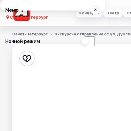
Меню
×
Концерты
Театр
С
Санкт-Петербург
Концерты
Санкт-Петербург
Экскурсии отправление от ул. Думска
Ночной режим
☀
☾
Театр
Стендап
Выставки
Квесты
Экскурсии
Спорт
События