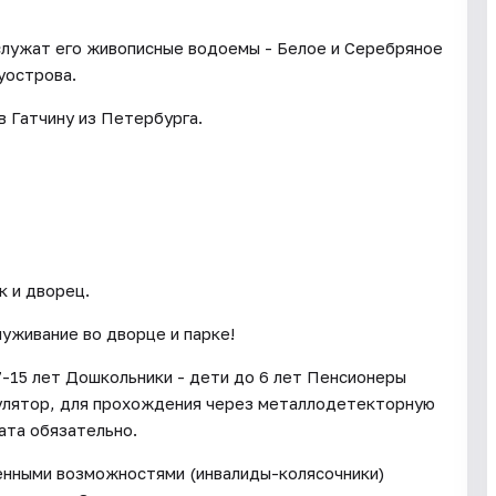
служат его живописные водоемы - Белое и Серебряное
уострова.
в Гатчину из Петербурга.
к и дворец.
уживание во дворце и парке!
7-15 лет Дошкольники - дети до 6 лет Пенсионеры
улятор, для прохождения через металлодетекторную
ата обязательно.
енными возможностями (инвалиды-колясочники)