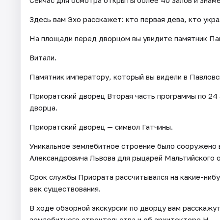
Сейчас для осмотра открыты более 40 залов и знам
Здесь вам Эхо расскажет: кто первая дева, кто укра
На площади перед дворцом вы увидите памятник Пав
Витали.
Памятник императору, который вы видели в Павловск
Приоратский дворец Вторая часть программы по 24
дворца.
Приоратский дворец — символ Гатчины.
Уникальное землебитное строение было сооружено в
Александровича Львова для рыцарей Мальтийского 
Срок службы Приората рассчитывался на какие-нибу
век существования.
В ходе обзорной экскурсии по дворцу вам расскажу
землебитного строительства и об архитекторе Н.