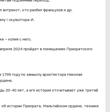
енитый подземный переход.
л антрекот, кто разбил французов и др.
лу I скульптора И.
е – копия с него.
 апреля 2024 пройдет в помещениях Приоратского
 1799 году по замыслу архитектора Николая
ордена.
дь 20-40 лет, а его история отсчитывает уже третий
т об истории Приората, Мальтийском ордене, технике