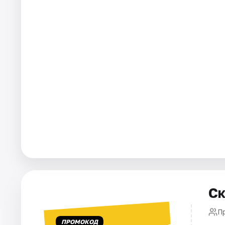
Города
Площадки
Артисты
Рейтинги
Ск
П
ПРОМОКОД