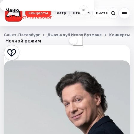
Меню
×
Концерты
Театр
Стендап
Выставки
Квест
Санкт-Петербург
Концерты
Санкт-Петербург
Джаз-клуб Игоря Бутмана
Концерты
Ночной режим
☀
☾
Театр
Стендап
Выставки
Квесты
Экскурсии
Спорт
События