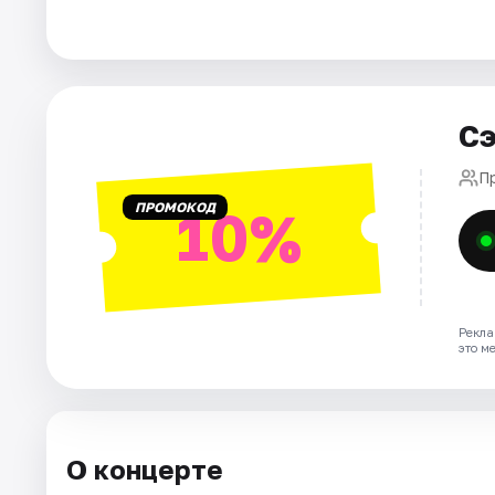
Города
Площадки
Сэ
Артисты
П
ПРОМОКОД
10%
Рейтинги
Рекла
это м
О концерте