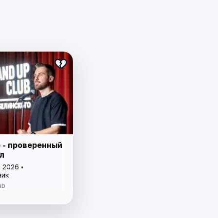
 - проверенный
л
 2026 •
ник
ab