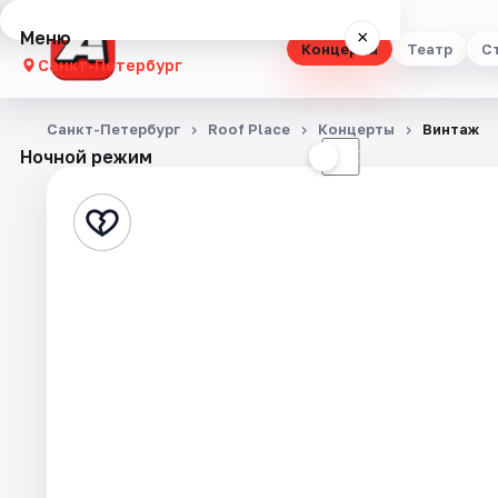
Меню
×
Концерты
Театр
С
Санкт-Петербург
Концерты
Санкт-Петербург
Roof Place
Концерты
Винтаж
Ночной режим
☀
☾
Театр
Стендап
Выставки
Квесты
Экскурсии
Спорт
События