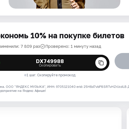
кономь 10% на покупке билетов
рименили: 7 809 раз
Проверено: 1 минуту назад
DX749988
Скопировать
1 шаг. Скопируйте промокод
ма. ООО "ЯНДЕКС МУЗЫКА", ИНН: 9705121040 erid: 25H8d7vbP8SRTvHZrUcdLB
ероприятие на Яндекс Афише!