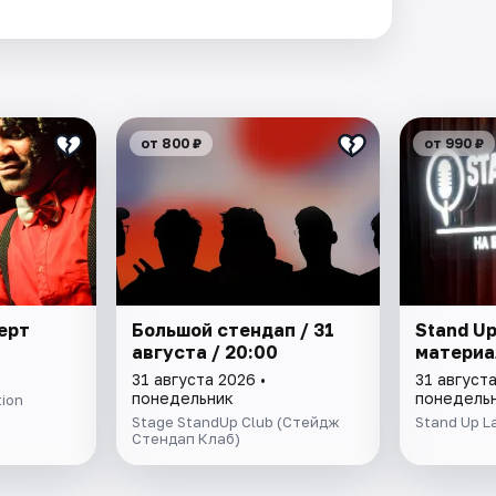
от 800 ₽
от 990 ₽
ерт
Большой стендап / 31
Stand Up
августа / 20:00
материа
31 августа 2026 •
31 августа
понедельник
понедель
tion
Stage StandUp Club (Стейдж
Stand Up L
Стендап Клаб)