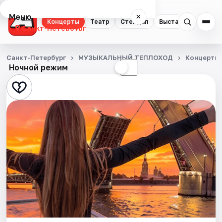
Меню
×
Концерты
Театр
Стендап
Выставки
Квест
Санкт-Петербург
Концерты
Санкт-Петербург
МУЗЫКАЛЬНЫЙ ТЕПЛОХОД
Концерты
Ночной режим
☀
☾
Театр
Стендап
Выставки
Квесты
Экскурсии
Спорт
События