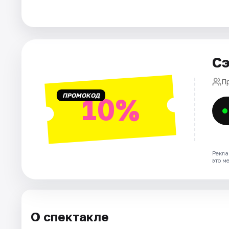
Города
Площадки
Сэ
Артисты
П
ПРОМОКОД
10%
Рейтинги
Рекла
это м
О спектакле