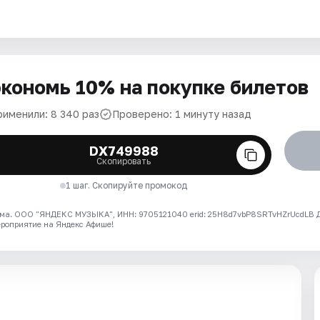
кономь 10% на покупке билетов
рименили: 8 340 раз
Проверено: 1 минуту назад
DX749988
Скопировать
1 шаг. Скопируйте промокод
ма. ООО "ЯНДЕКС МУЗЫКА", ИНН: 9705121040 erid: 25H8d7vbP8SRTvHZrUcdLB
ероприятие на Яндекс Афише!