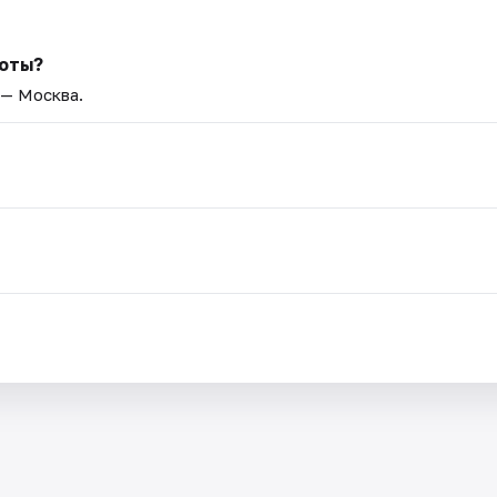
боты?
 — Москва.