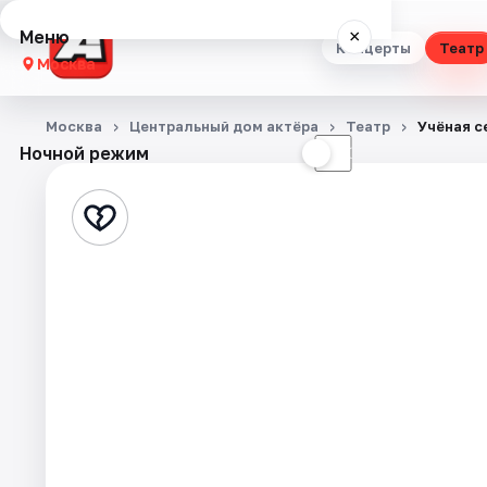
Меню
×
Концерты
Театр
Москва
Концерты
Москва
Центральный дом актёра
Театр
Учёная с
Ночной режим
☀
☾
Театр
Стендап
Выставки
Квесты
Экскурсии
Спорт
События