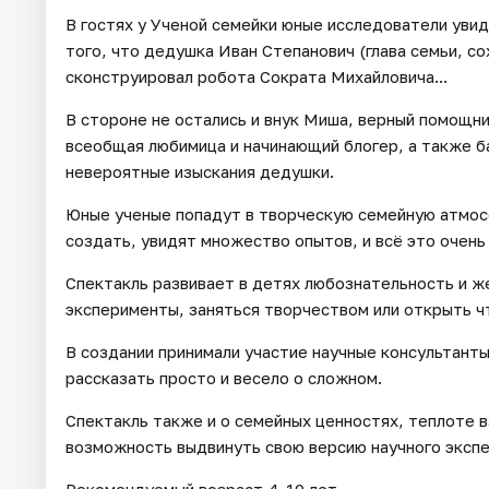
В гостях у Ученой семейки юные исследователи увидя
того, что дедушка Иван Степанович (глава семьи, с
сконструировал робота Сократа Михайловича...
В стороне не остались и внук Миша, верный помощни
всеобщая любимица и начинающий блогер, а также б
невероятные изыскания дедушки.
Юные ученые попадут в творческую семейную атмосф
создать, увидят множество опытов, и всё это очень
Спектакль развивает в детях любознательность и ж
эксперименты, заняться творчеством или открыть ч
В создании принимали участие научные консультанты
рассказать просто и весело о сложном.
Спектакль также и о семейных ценностях, теплоте в
возможность выдвинуть свою версию научного эксп
Рекомендуемый возраст 4-10 лет.