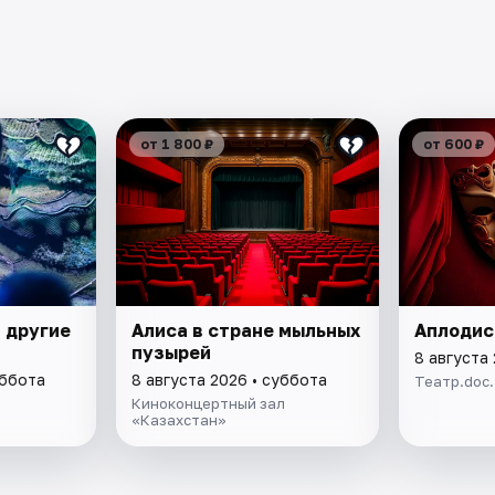
от 1 800 ₽
от 600 ₽
 другие
Алиса в стране мыльных
Аплоди
пузырей
8 августа
уббота
8 августа 2026 • суббота
Театр.doc
Киноконцертный зал
«Казахстан»