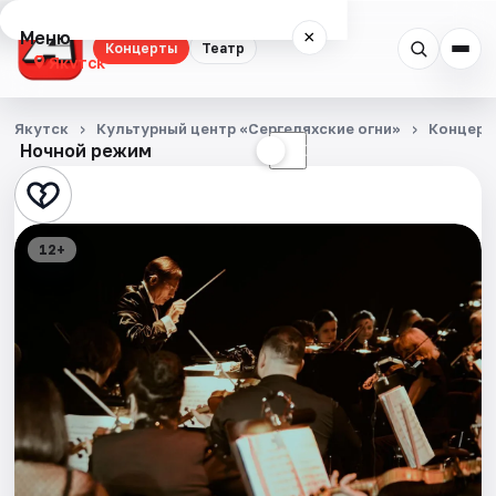
Меню
×
Концерты
Театр
Якутск
Концерты
Якутск
Культурный центр «Сергеляхские огни»
Концерт
Ночной режим
☀
☾
Театр
Города
12+
Площадки
Артисты
Рейтинги