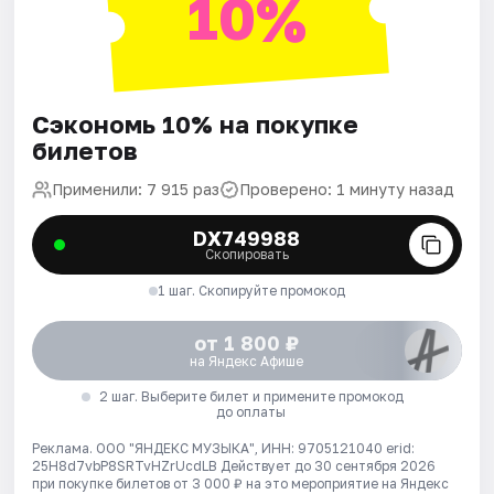
10%
Сэкономь 10% на покупке
билетов
Применили: 7 915 раз
Проверено: 1 минуту назад
DX749988
Скопировать
1 шаг. Скопируйте промокод
от 1 800 ₽
на Яндекс Афише
2 шаг. Выберите билет и примените промокод
до оплаты
Реклама. ООО "ЯНДЕКС МУЗЫКА", ИНН: 9705121040 erid:
25H8d7vbP8SRTvHZrUcdLB
Действует до 30 сентября 2026
при покупке билетов от 3 000 ₽ на это мероприятие на Яндекс