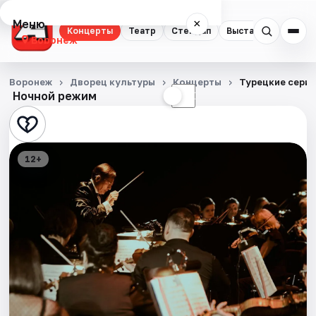
Меню
×
Концерты
Театр
Стендап
Выставки
Квест
Воронеж
Концерты
Воронеж
Дворец культуры
Концерты
Турецкие сери
Ночной режим
☀
☾
Театр
Стендап
12+
Выставки
Квесты
Экскурсии
Спорт
События