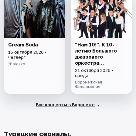
Cream Soda
"Нам 10!". К 10-
летию Большого
15 октября 2026 •
джазового
четверг
оркестра
*Palazzo
Воронежской
21 октября 2026 •
филармонии.
среда
Воронежская
Филармония
→
Все концерты в Воронеже
Турецкие сериалы.