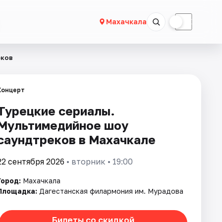
☀
☾
Махачкала
еков
Концерт
Турецкие сериалы.
Мультимедийное шоу
саундтреков в Махачкале
22 сентября 2026
• вторник • 19:00
Город:
Махачкала
Площадка:
Дагестанская филармония им. Мурадова
Билеты со скидкой