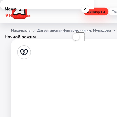
Меню
×
Концерты
Те
Махачкала
Концерты
Махачкала
Дагестанская филармония им. Мурадова
Ночной режим
☀
☾
Театр
Стендап
Выставки
Экскурсии
Спорт
События