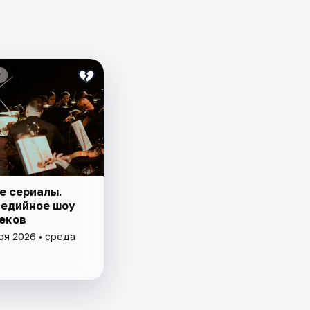
₽
е сериалы.
едийное шоу
еков
ря 2026 • среда