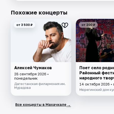
Похожие концерты
от 3 500 ₽
от 200 ₽
Алексей Чумаков
Поет село родн
Районный фест
28 сентября 2026 •
народного твор
понедельник
Дагестанская филармония им.
14 октября 2026 •
Мурадова
Мюрегинский дом ку
→
Все концерты в Махачкале