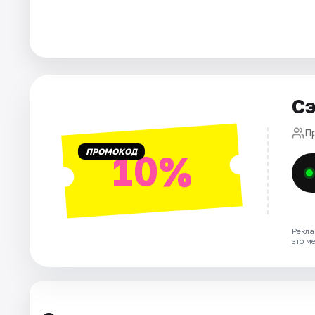
Города
Площадки
Артисты
Сэ
Рейтинги
П
ПРОМОКОД
10%
Рекла
это м