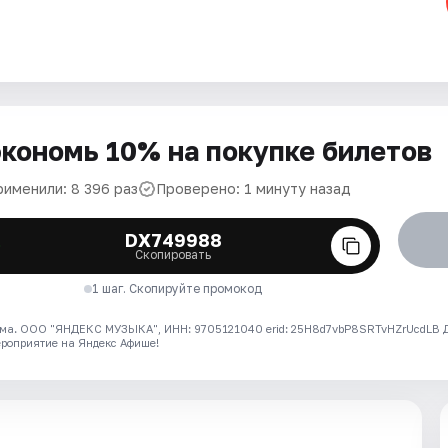
кономь 10% на покупке билетов
рименили: 8 396 раз
Проверено: 1 минуту назад
DX749988
Скопировать
1 шаг. Скопируйте промокод
ма. ООО "ЯНДЕКС МУЗЫКА", ИНН: 9705121040 erid: 25H8d7vbP8SRTvHZrUcdLB
ероприятие на Яндекс Афише!