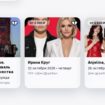
от 2 000 ₽
от 1 100 ₽
ое.
Ирина Круг
Anjelina
иваль
22 октября 2026 • четверг
28 октябр
чества
ГБУ «Дом Дружбы»
Дом дружб
 среда
льтуры