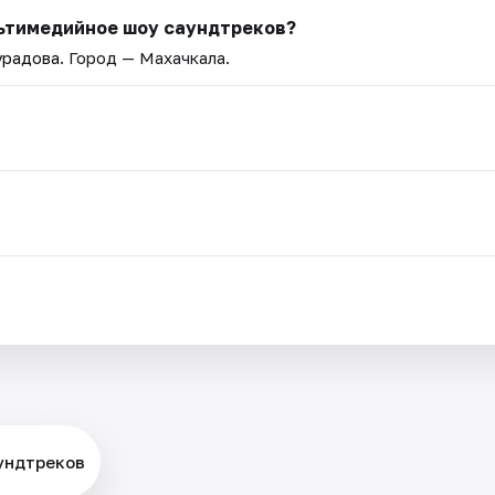
льтимедийное шоу саундтреков?
урадова
. Город — Махачкала.
ундтреков