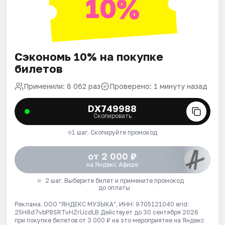
10%
Сэкономь 10% на покупке
билетов
Применили: 8 062 раз
Проверено: 1 минуту назад
DX749988
Скопировать
1 шаг. Скопируйте промокод
от 2 000 ₽
на Яндекс Афише
2 шаг. Выберите билет и примените промокод
до оплаты
Реклама. ООО "ЯНДЕКС МУЗЫКА", ИНН: 9705121040 erid:
25H8d7vbP8SRTvHZrUcdLB
Действует до 30 сентября 2026
при покупке билетов от 3 000 ₽ на это мероприятие на Яндекс