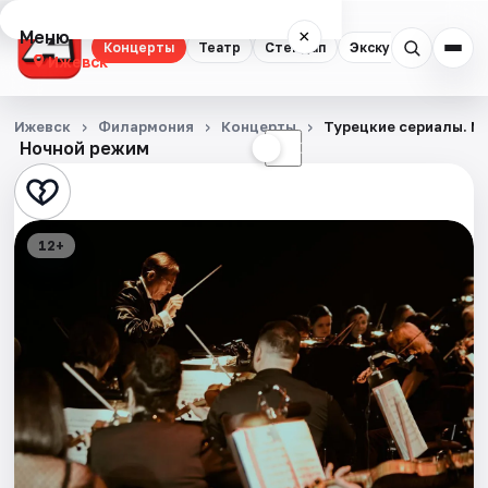
Меню
×
Концерты
Театр
Стендап
Экскурсии
Спор
Ижевск
Концерты
Ижевск
Филармония
Концерты
Турецкие сериалы. М
Ночной режим
☀
☾
Театр
Стендап
12+
Экскурсии
Спорт
События
Города