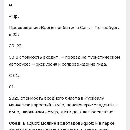
м.
«Пр.
Просвещения»Время прибытия в Санкт-Петербург:
в 22.
30-23.
30 В стоимость входит: — проезд на туристическом
автобусе; — экскурсия и сопровождение гида.
С 01.
01.
2026 стоимость входного билета в Рускеалу
меняется: взрослый -750р, пенсионеры\студенты -
650р, школьники - 550р, дети до 7 лет бесплатно.
Обед: В &quot;Долине водопадов&quot; и в парке
&quot;Рускеала&quot; есть кафе с Карельской