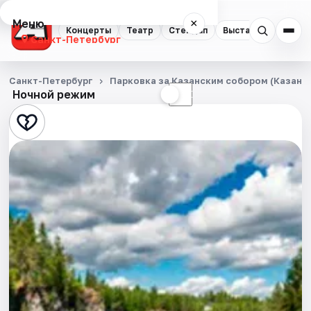
Меню
×
Концерты
Театр
Стендап
Выставки
Квест
Санкт-Петербург
Концерты
Санкт-Петербург
Парковка за Казанским собором (Казанска
Ночной режим
☀
☾
Театр
Стендап
Выставки
Квесты
Экскурсии
Спорт
События