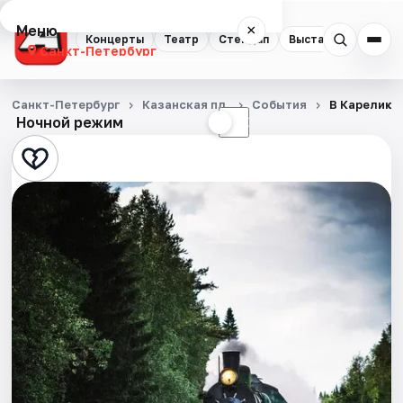
Меню
×
Концерты
Театр
Стендап
Выставки
Квест
Санкт-Петербург
Концерты
Санкт-Петербург
Казанская пл.
События
В Карелию 
Ночной режим
☀
☾
Театр
Стендап
Выставки
Квесты
Экскурсии
Спорт
События