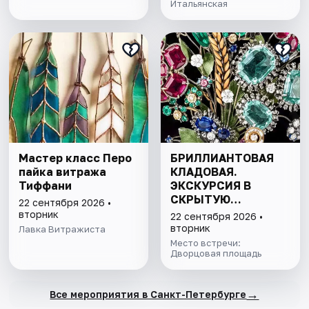
Итальянская
Мастер класс Перо
БРИЛЛИАНТОВАЯ
пайка витража
КЛАДОВАЯ.
Тиффани
ЭКСКУРСИЯ В
СКРЫТУЮ
22 сентября 2026 •
СОКРОВИЩНИЦУ
вторник
22 сентября 2026 •
ЭРМИТАЖА С
вторник
Лавка Витражиста
БИЛЕТОМ В МУЗЕЙ
Место встречи:
Дворцовая площадь
→
Все мероприятия в Санкт-Петербурге