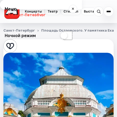
Меню
×
Концерты
Театр
Стендап
Выставки
Квест
Санкт-Петербург
Концерты
Санкт-Петербург
Площадь Островского. У памятника Екате
Ночной режим
☀
☾
Театр
Стендап
Выставки
Квесты
Экскурсии
Спорт
События