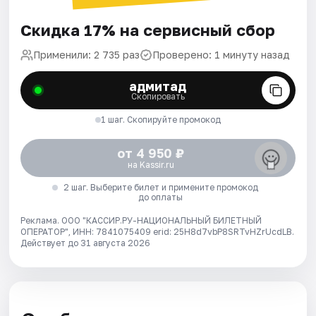
Скидка 17% на сервисный сбор
Применили: 2 735 раз
Проверено: 1 минуту назад
адмитад
Скопировать
1 шаг. Скопируйте промокод
от 4 950 ₽
на Kassir.ru
2 шаг. Выберите билет и примените промокод
до оплаты
Реклама. ООО "КАССИР.РУ-НАЦИОНАЛЬНЫЙ БИЛЕТНЫЙ
ОПЕРАТОР", ИНН: 7841075409 erid: 25H8d7vbP8SRTvHZrUcdLB.
Действует до 31 августа 2026