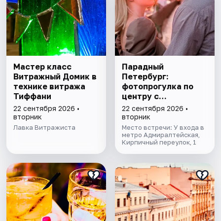
Мастер класс
Парадный
Витражный Домик в
Петербург:
технике витража
фотопрогулка по
Тиффани
центру с
профессиональным
22 сентября 2026 •
22 сентября 2026 •
фотографом
вторник
вторник
Лавка Витражиста
Место встречи: У входа в
метро Адмиралтейская,
Кирпичный переулок, 1