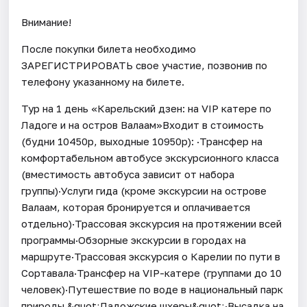
Внимание!
После покупки билета необходимо
ЗАРЕГИСТРИРОВАТЬ свое участие, позвонив по
телефону указанному на билете.
Тур на 1 день «Карельский дзен: на VIP катере по
Ладоге и на остров Валаам»Входит в стоимость
(будни 10450р, выходные 10950р): ·Трансфер на
комфортабельном автобусе экскурсионного класса
(вместимость автобуса зависит от набора
группы)·Услуги гида (кроме экскурсии на острове
Валаам, которая бронируется и оплачивается
отдельно)·Трассовая экскурсия на протяжении всей
программы·Обзорные экскурсии в городах на
маршруте·Трассовая экскурсия о Карелии по пути в
Сортавала·Трансфер на VIP-катере (группами до 10
человек)·Путешествие по воде в национальный парк
природы &quot;Ладожские шхеры&quot;·Высадка на