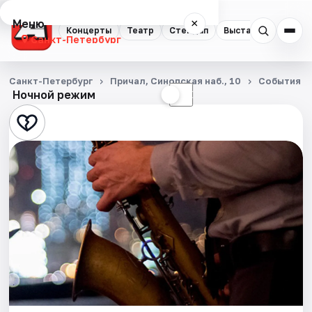
Меню
×
Концерты
Театр
Стендап
Выставки
Квест
Санкт-Петербург
Концерты
Санкт-Петербург
Причал, Синопская наб., 10
События
Ночной режим
☀
☾
Театр
Стендап
Выставки
Квесты
Экскурсии
Спорт
События