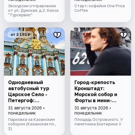
Экскурсии отправление
Старт: кофейня One Price
от ул. Думская, д.2. Киоск
Coffee
"Турсервис"
от 2 150 ₽
Однодневный
Город-крепость
автобусный тур
Кронштадт:
Царское Село -
Морской собор и
Петергоф:
Форты в мини-
"Янтарная комната
группе
31 августа 2026 •
31 августа 2026 •
и Фонтаны
понедельник
понедельник
Петергофа за 1
Парковка за Казанским
Площадь Островского. У
день"
собором (Казанская пл.,
памятника Екатерине II
2)