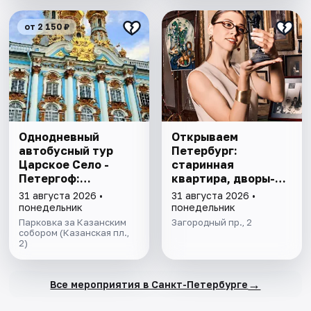
от 2 150 ₽
Однодневный
Открываем
автобусный тур
Петербург:
Царское Село -
старинная
Петергоф:
квартира, дворы-
"Янтарная комната
колодцы, парадные
31 августа 2026 •
31 августа 2026 •
и Фонтаны
понедельник
понедельник
Петергофа за 1
Парковка за Казанским
Загородный пр., 2
день"
собором (Казанская пл.,
2)
→
Все мероприятия в Санкт-Петербурге