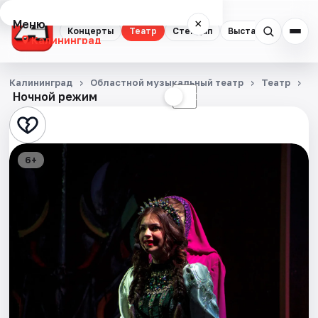
Меню
×
Концерты
Театр
Стендап
Выставки
Экску
Калининград
Концерты
Калининград
Областной музыкальный театр
Театр
Ц
Ночной режим
☀
☾
Театр
Стендап
6+
Выставки
Экскурсии
Спорт
События