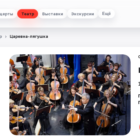
церты
Театр
Выставки
Экскурсии
Ещё
р
Царевна-лягушка