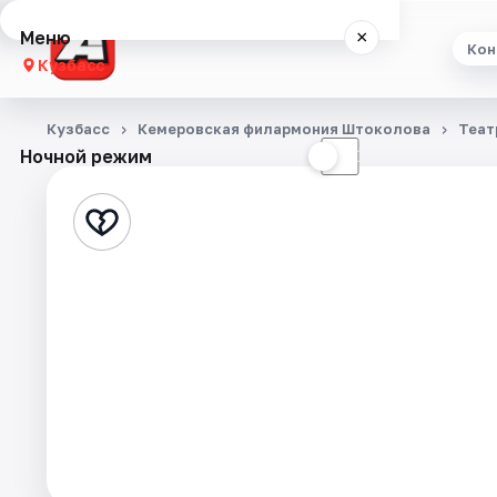
Меню
×
Кон
Кузбасс
Концерты
Кузбасс
Кемеровская филармония Штоколова
Теат
Ночной режим
☀
☾
Театр
Выставки
Экскурсии
События
Города
Площадки