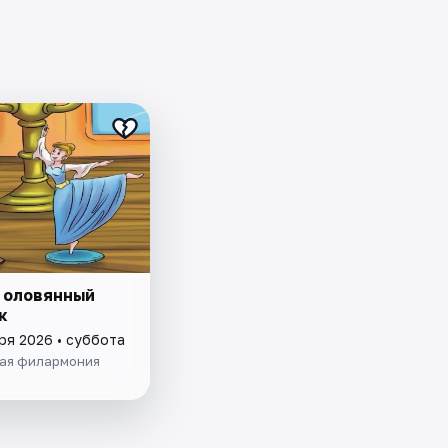
 оловянный
к
ря 2026 • суббота
ая филармония
а