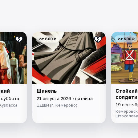
от 600 ₽
от 500 ₽
ский
Шинель
Стойкий
солдати
• суббота
21 августа 2026 • пятница
19 сентяб
Кузбасса
ЦДШИ (г. Кемерово)
Кемеровск
Штоколов