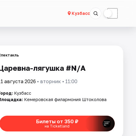
☀
☾
Кузбасс
Спектакль
Царевна-лягушка #N/A
11 августа 2026
• вторник • 11:00
Город:
Кузбасс
Площадка:
Кемеровская филармония Штоколова
Билеты от 350 ₽
на Ticketland