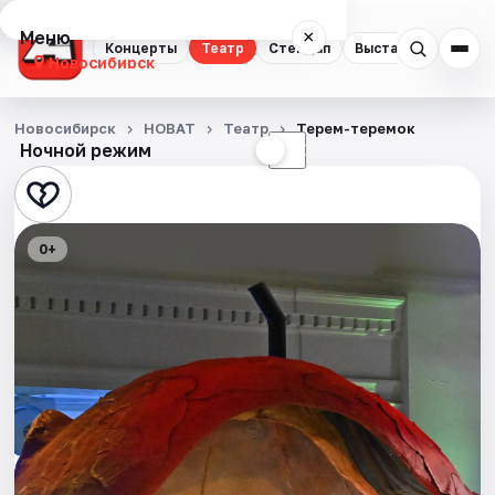
Меню
×
Концерты
Театр
Стендап
Выставки
Квест
Новосибирск
Концерты
Новосибирск
НОВАТ
Театр
Терем-теремок
Ночной режим
☀
☾
Театр
Стендап
0+
Выставки
Квесты
Экскурсии
Спорт
События