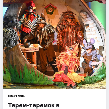
Города
Площадки
Артисты
Рейтинги
Спектакль
Терем-теремок в