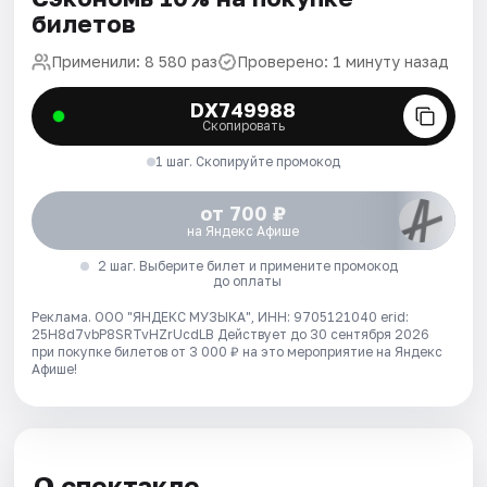
билетов
Применили: 8 580 раз
Проверено: 1 минуту назад
DX749988
Скопировать
1 шаг. Скопируйте промокод
от 700 ₽
на Яндекс Афише
2 шаг. Выберите билет и примените промокод
до оплаты
Реклама. ООО "ЯНДЕКС МУЗЫКА", ИНН: 9705121040 erid:
25H8d7vbP8SRTvHZrUcdLB
Действует до 30 сентября 2026
при покупке билетов от 3 000 ₽ на это мероприятие на Яндекс
Афише!
О спектакле