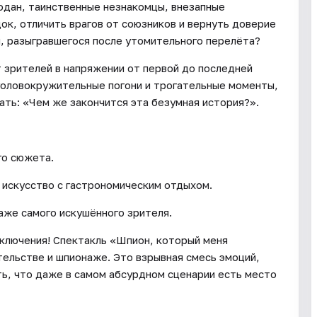
одан, таинственные незнакомцы, внезапные
док, отличить врагов от союзников и вернуть доверие
, разыгравшегося после утомительного перелёта?
 зрителей в напряжении от первой до последней
 головокружительные погони и трогательные моменты,
ать: «Чем же закончится эта безумная история?».
го сюжета.
 искусство с гастрономическим отдыхом.
аже самого искушённого зрителя.
иключения! Спектакль «Шпион, который меня
тельстве и шпионаже. Это взрывная смесь эмоций,
ть, что даже в самом абсурдном сценарии есть место