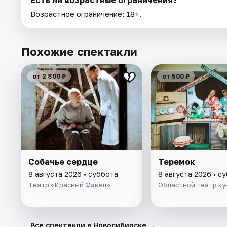
Есть ли возрастные ограничения?
Возрастное ограничение: 18+.
Похожие спектакли
от 2 800 ₽
от 500 ₽
Собачье сердце
Теремок
8 августа 2026 • суббота
8 августа 2026 • с
Театр «Красный Факел»
Областной театр ку
→
Все спектакли в Новосибирске