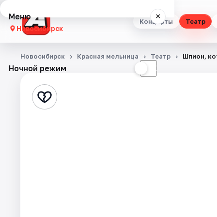
Меню
×
Концерты
Театр
Новосибирск
Концерты
Новосибирск
Красная мельница
Театр
Шпион, ко
Ночной режим
☀
☾
Театр
Стендап
Выставки
Квесты
Экскурсии
Спорт
События