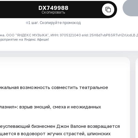
DX749988
Скопировать
1 шаг. Скопируйте промокод
ма. ООО "ЯНДЕКС МУЗЫКА", ИНН: 9705121040 erid: 25H8d7vbP8SRTvHZrUcdLB
ероприятие на Яндекс Афише!
никальная возможность совместить театральное
азнил»: взрыв эмоций, смеха и неожиданных
Преуспевающий бизнесмен Джон Валоне возвращается
ащается в водоворот жгучих страстей, шпионских