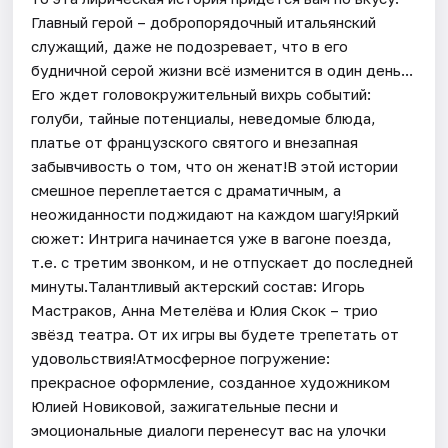
Главный герой – добропорядочный итальянский
служащий, даже не подозревает, что в его
будничной серой жизни всё изменится в один день...
Его ждет головокружительный вихрь событий:
голуби, тайные потенциалы, неведомые блюда,
платье от французского святого и внезапная
забывчивость о том, что он женат!В этой истории
смешное переплетается с драматичным, а
неожиданности поджидают на каждом шагу!Яркий
сюжет: Интрига начинается уже в вагоне поезда,
т.е. с третим звонком, и не отпускает до последней
минуты.Талантливый актерский состав: Игорь
Мастраков, Анна Метелёва и Юлия Скок – трио
звёзд театра. От их игры вы будете трепетать от
удовольствия!Атмосферное погружение:
прекрасное оформление, созданное художником
Юлией Новиковой, зажигательные песни и
эмоциональные диалоги перенесут вас на улочки