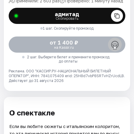
Применили: 2 603 раз
Проверено: 1 минуту назад
адмитад
Скопировать
1 шаг. Скопируйте промокод
от 1 400 ₽
на Kassir.ru
2 шаг. Выберите билет и примените промокод
до оплаты
Реклама. ООО "КАССИР.РУ-НАЦИОНАЛЬНЫЙ БИЛЕТНЫЙ
ОПЕРАТОР", ИНН: 7841075409 erid: 25H8d7vbP8SRTvHZrUcdLB.
Действует до 31 августа 2026
О спектакле
Если вы любите сюжеты с итальянским колоритом,
то эта лирическая история придется вам по вкусу: