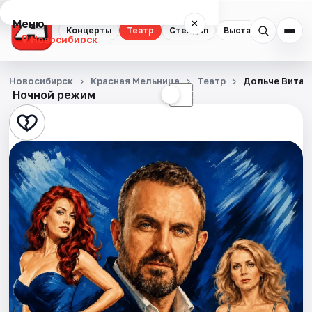
Меню
×
Концерты
Театр
Стендап
Выставки
Квест
Новосибирск
Концерты
Новосибирск
Красная Мельница
Театр
Дольче Вита 
Ночной режим
☀
☾
Театр
Стендап
Выставки
Квесты
Экскурсии
Спорт
События