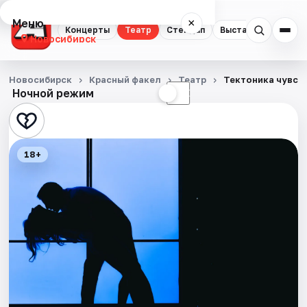
Меню
×
Концерты
Театр
Стендап
Выставки
Квест
Новосибирск
Концерты
Новосибирск
Красный факел
Театр
Тектоника чувст
Ночной режим
☀
☾
Театр
Стендап
18+
Выставки
Квесты
Экскурсии
Спорт
События