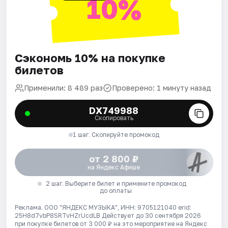
10%
Сэкономь 10% на покупке
билетов
Применили: 8 489 раз
Проверено: 1 минуту назад
DX749988
Скопировать
1 шаг. Скопируйте промокод
от 2 800 ₽
на Яндекс Афише
2 шаг. Выберите билет и примените промокод
до оплаты
Реклама. ООО "ЯНДЕКС МУЗЫКА", ИНН: 9705121040 erid:
25H8d7vbP8SRTvHZrUcdLB
Действует до 30 сентября 2026
при покупке билетов от 3 000 ₽ на это мероприятие на Яндекс