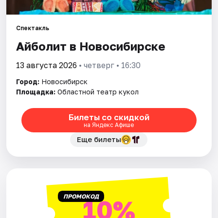
Города
Спектакль
Айболит в Новосибирске
Площадки
13 августа 2026
• четверг • 16:30
Артисты
Город:
Новосибирск
Рейтинги
Площадка:
Областной театр кукол
Билеты со скидкой
на Яндекс Афише
Еще билеты
ПРОМОКОД
10%