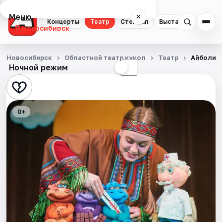
Меню
×
Концерты
Театр
Стендап
Выставки
Квест
Новосибирск
Концерты
Новосибирск
Областной театр кукол
Театр
Айболит
Ночной режим
☀
☾
Театр
Стендап
0+
Выставки
Квесты
Экскурсии
Спорт
События