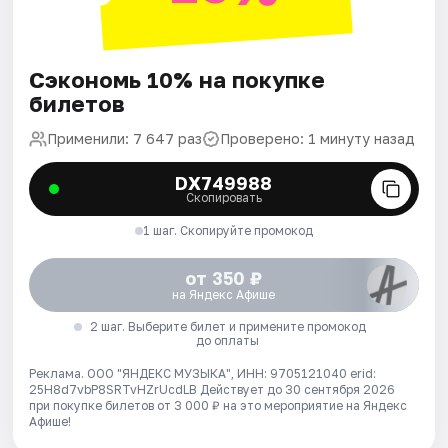
Сэкономь 10% на покупке
билетов
Применили: 7 647 раз
Проверено: 1 минуту назад
DX749988
Скопировать
1 шаг. Скопируйте промокод
от 350 ₽
на Яндекс Афише
2 шаг. Выберите билет и примените промокод
до оплаты
Реклама. ООО "ЯНДЕКС МУЗЫКА", ИНН: 9705121040 erid:
25H8d7vbP8SRTvHZrUcdLB
Действует до 30 сентября 2026
при покупке билетов от 3 000 ₽ на это мероприятие на Яндекс
Афише!