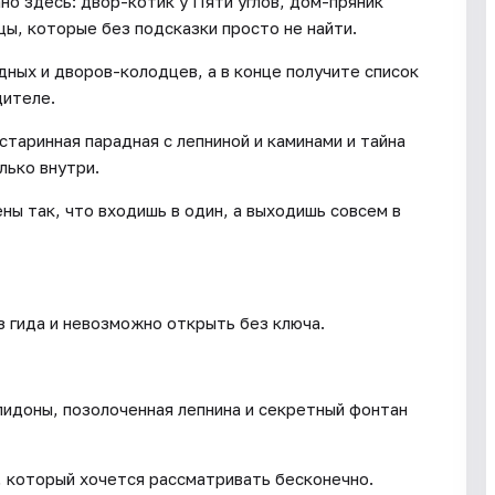
но здесь: двор-котик у Пяти углов, дом-пряник
ы, которые без подсказки просто не найти.
дных и дворов-колодцев, а в конце получите список
дителе.
старинная парадная с лепниной и каминами и тайна
лько внутри.
ны так, что входишь в один, а выходишь совсем в
з гида и невозможно открыть без ключа.
пидоны, позолоченная лепнина и секретный фонтан
, который хочется рассматривать бесконечно.