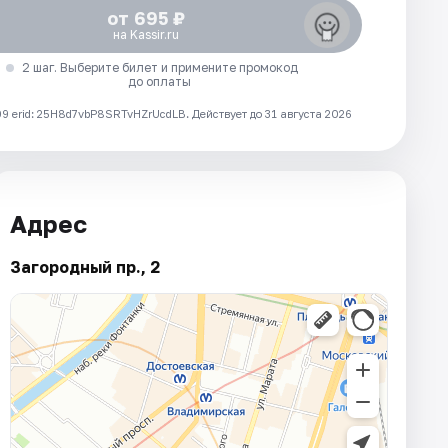
от 695 ₽
на Kassir.ru
2 шаг. Выберите билет и примените промокод
до оплаты
 erid: 25H8d7vbP8SRTvHZrUcdLB.
Действует до 31 августа 2026
Адрес
Загородный пр., 2