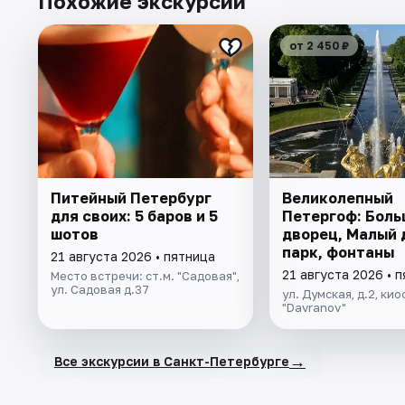
Похожие экскурсии
от 2 450 ₽
Питейный Петербург
Великолепный
для своих: 5 баров и 5
Петергоф: Боль
шотов
дворец, Малый 
парк, фонтаны
21 августа 2026 • пятница
21 августа 2026 • 
Место встречи: ст.м. "Садовая",
ул. Садовая д.37
ул. Думская, д.2, кио
"Davranov"
→
Все экскурсии в Санкт-Петербурге