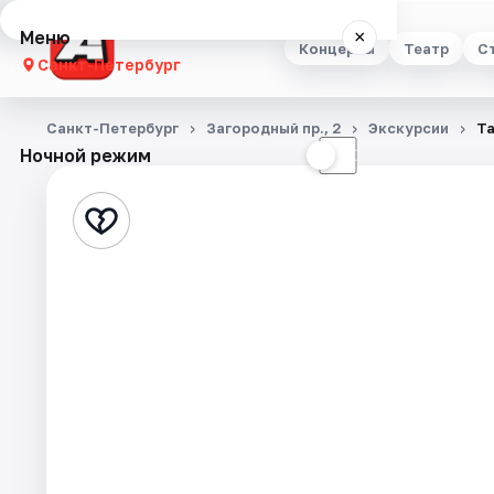
Меню
×
Концерты
Театр
С
Санкт-Петербург
Концерты
Санкт-Петербург
Загородный пр., 2
Экскурсии
Та
Ночной режим
☀
☾
Театр
Стендап
Выставки
Квесты
Экскурсии
Спорт
События