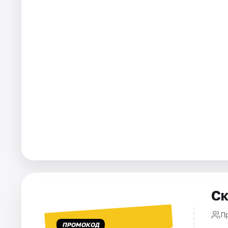
Города
Площадки
Артисты
Рейтинги
Ск
П
ПРОМОКОД