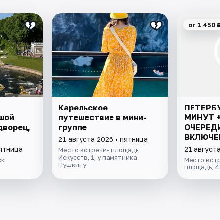
от 1 450 
Карельское
ПЕТЕРБУ
шой
путешествие в мини-
МИНУТ 
дворец,
группе
ОЧЕРЕДИ
ВКЛЮЧЕ
21 августа 2026 • пятница
пятница
21 августа
Место встречи- площадь
Искусств, 1, у памятника
ск
Место вст
Пушкину
площадь, 4