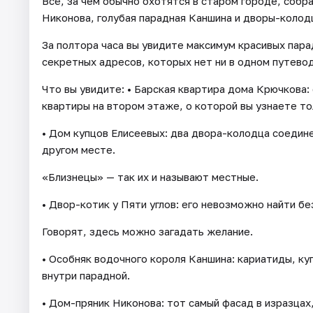
Всё, за чем обычно охотятся в старом городе, собра
Никонова, голубая парадная Каншина и дворы-колодц
За полтора часа вы увидите максимум красивых пара
секретных адресов, которых нет ни в одном путево
Что вы увидите: • Барская квартира дома Крючкова: 
квартиры на втором этаже, о которой вы узнаете то
• Дом купцов Елисеевых: два двора-колодца соедине
другом месте.
«Близнецы» — так их и называют местные.
• Двор-котик у Пяти углов: его невозможно найти бе
Говорят, здесь можно загадать желание.
• Особняк водочного короля Каншина: кариатиды, ку
внутри парадной.
• Дом-пряник Никонова: тот самый фасад в изразцах