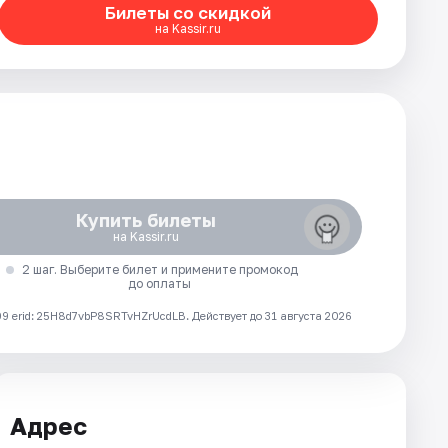
Билеты со скидкой
на Kassir.ru
Купить билеты
на Kassir.ru
2 шаг. Выберите билет и примените промокод
до оплаты
 erid: 25H8d7vbP8SRTvHZrUcdLB.
Действует до 31 августа 2026
Адрес