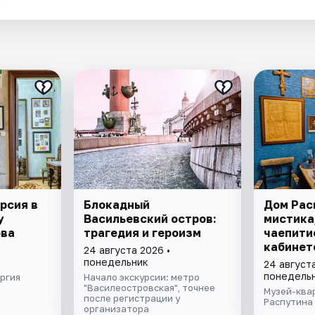
рсия в
Блокадный
Дом Рас
у
Васильевский остров:
мистика
ова
трагедия и героизм
чаепити
кабинет
24 августа 2026 •
понедельник
24 августа
понедель
ргия
Начало экскурсии: метро
"Василеостровская", точнее
Музей-ква
после регистрации у
Распутина
организатора