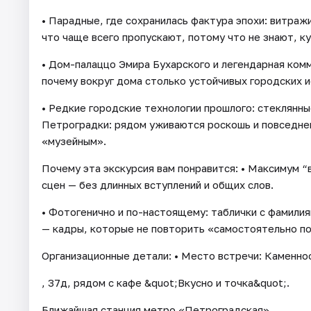
• Парадные, где сохранилась фактура эпохи: витраж
что чаще всего пропускают, потому что не знают, к
• Дом-палаццо Эмира Бухарского и легендарная комм
почему вокруг дома столько устойчивых городских и
• Редкие городские технологии прошлого: стеклянны
Петроградки: рядом уживаются роскошь и повседнев
«музейным».
Почему эта экскурсия вам понравится: • Максимум “
сцен — без длинных вступлений и общих слов.
• Фотогенично и по-настоящему: таблички с фамилия
— кадры, которые не повторить «самостоятельно по
Организационные детали: • Место встречи: Каменно
, 37д, рядом с кафе &quot;Вкусно и точка&quot;.
Ближайшая станция метро «Петроградская».