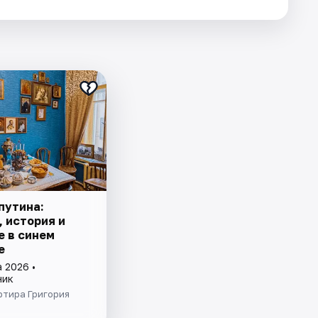
путина:
, история и
е в синем
е
 2026 •
ник
ртира Григория