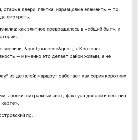
и, старые двери, плитка, изразцовые элементы — то,
уда смотреть.
уналка: как элитное превращалось в «общий быт», и
сторий.
е кирпичи, &quot;пылесос&quot;; • Контраст
ность — и именно это делает район живым, а не
вау” из деталей: маршрут работает как серия коротких
ми, звонки, витражный свет, фактура дверей и лестниц
 карте».
островский пр.