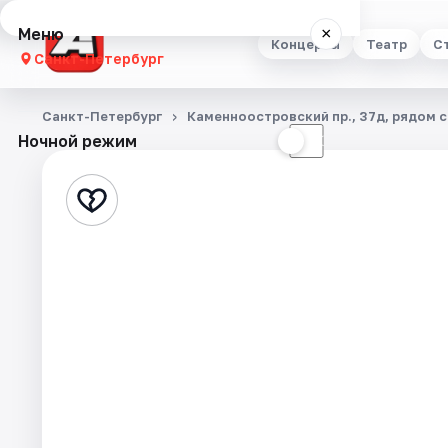
Меню
×
Концерты
Театр
С
Санкт-Петербург
Концерты
Санкт-Петербург
Каменноостровский пр., 37д, рядом с
Ночной режим
☀
☾
Театр
Стендап
Выставки
Квесты
Экскурсии
Спорт
События