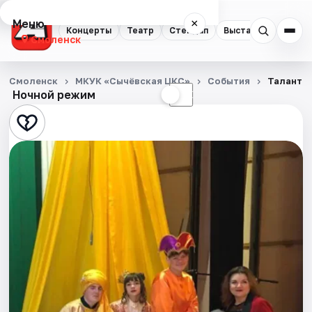
Меню
×
Концерты
Театр
Стендап
Выставки
Экску
Смоленск
Концерты
Смоленск
МКУК «Сычёвская ЦКС»
События
Талант а
Ночной режим
☀
☾
Театр
Стендап
Выставки
Экскурсии
Спорт
События