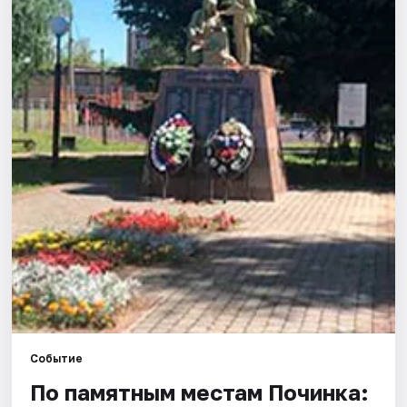
Города
Площадки
Артисты
Рейтинги
Событие
По памятным местам Починка: