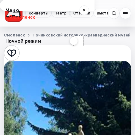
Меню
×
Концерты
Театр
Стендап
Выставки
Экску
Смоленск
Концерты
Смоленск
Починковский историко-краеведческий музей
Ночной режим
☀
☾
Театр
Стендап
Выставки
Экскурсии
Спорт
События