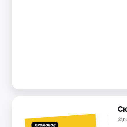
Города
Площадки
Артисты
Рейтинги
Ск
П
ПРОМОКОД