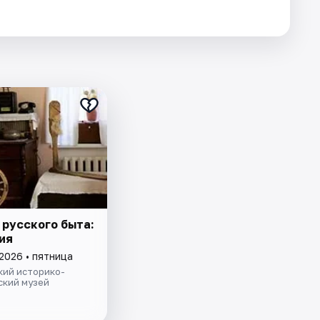
 русского быта:
ия
2026 • пятница
кий историко-
ский музей