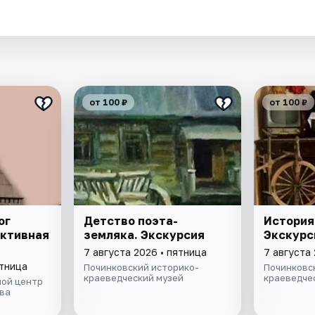
.
от 100 ₽
от 100 ₽
ог
Детство поэта-
История
активная
земляка. Экскурсия
Экскурс
7 августа 2026 • пятница
7 августа 
ятница
Починковский историко-
Починковс
краеведческий музей
краеведче
ой центр
ва