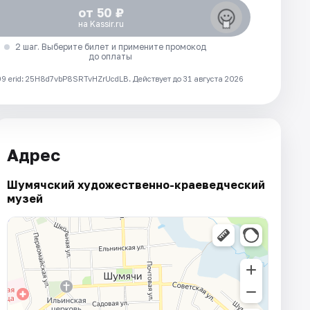
от 50 ₽
на Kassir.ru
2 шаг. Выберите билет и примените промокод
до оплаты
 erid: 25H8d7vbP8SRTvHZrUcdLB.
Действует до 31 августа 2026
Адрес
Шумячский художественно-краеведческий
музей