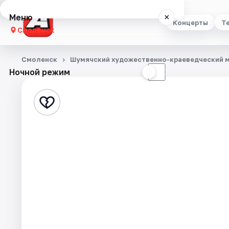
Меню
×
Концерты
Т
Смоленск
Концерты
Смоленск
Шумячский художественно-краеведческий 
Ночной режим
☀
☾
Театр
Стендап
Выставки
Экскурсии
Спорт
События