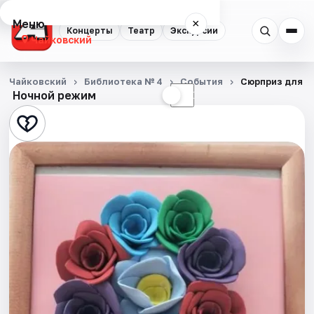
Меню
×
Концерты
Театр
Экскурсии
Чайковский
Концерты
Чайковский
Библиотека № 4
События
Сюрприз для м
Ночной режим
☀
☾
Театр
Экскурсии
События
Города
Площадки
Артисты