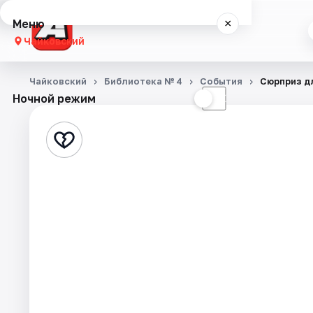
Меню
×
Чайковский
Концерты
Чайковский
Библиотека № 4
События
Сюрприз д
Ночной режим
☀
☾
Театр
Экскурсии
События
Города
Площадки
Артисты