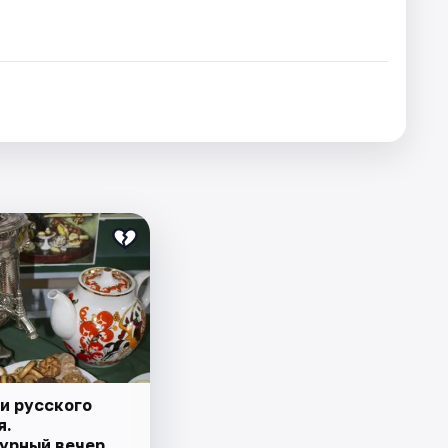
и русского
я.
урный вечер