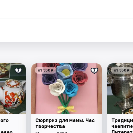
.
от 350 ₽
от 350 ₽
ого
Сюрприз для мамы. Час
Традици
творчества
чаепити
вечер
Литерат