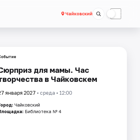
☀
☾
Чайковский
Событие
Сюрприз для мамы. Час
творчества в Чайковскем
27 января 2027
• среда • 12:00
Город:
Чайковский
Площадка:
Библиотека № 4