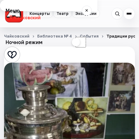
Меню
×
Концерты
Театр
Экскурсии
Чайковский
Концерты
Чайковский
Библиотека № 4
События
Традиции русс
Ночной режим
☀
☾
Театр
Экскурсии
События
Города
Площадки
Артисты