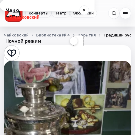
Меню
×
Концерты
Театр
Экскурсии
Чайковский
Концерты
Чайковский
Библиотека № 4
События
Традиции русс
Ночной режим
☀
☾
Театр
Экскурсии
События
Города
Площадки
Артисты