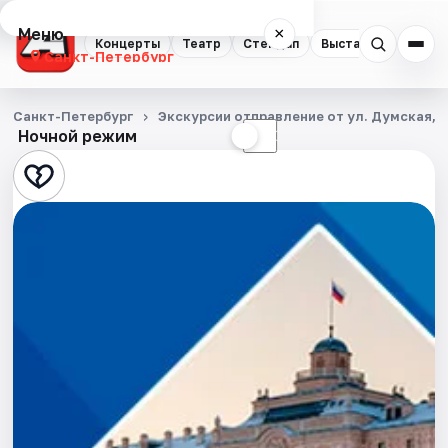
Меню
×
Концерты
Театр
Стендап
Выставки
Квест
Санкт-Петербург
Концерты
Санкт-Петербург
Экскурсии отправление от ул. Думская, д
Ночной режим
☀
☾
Театр
Стендап
Выставки
Квесты
Экскурсии
Спорт
События