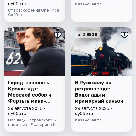
суббота
Казанская пл.
Старт: кофейня One Price
Coffee
от 2 950 ₽
Город-крепость
В Рускеалу на
Кронштадт:
ретропоезде:
Морской собор и
Водопады и
Форты в мини-
мраморный каньон
группе
29 августа 2026 •
29 августа 2026 •
суббота
суббота
Площадь Островского. У
Казанская пл.
памятника Екатерине II