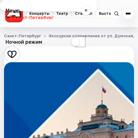
Меню
×
Концерты
Театр
Стендап
Выставки
Квест
Санкт-Петербург
Концерты
Санкт-Петербург
Экскурсии отправление от ул. Думская, д
Ночной режим
☀
☾
Театр
Стендап
Выставки
Квесты
Экскурсии
Спорт
События