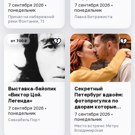
КАНАЛАМ
7 сентября 2026 •
7 сентября 2026 •
ПЕТЕРБУРГА С
понедельник
понедельник
ДЕТЬМИ
Причал на набережной
Лавка Витражиста
реки Фонтанки, 71
от 700 ₽
Выставка-байопик
Секретный
«Виктор Цой.
Петербург вдвоём:
Легенда»
фотопрогулка по
дворам которые
7 сентября 2026 •
знают только
понедельник
7 сентября 2026 •
местные
понедельник
Севкабель Порт
Место встречи: Метро
Владимирская