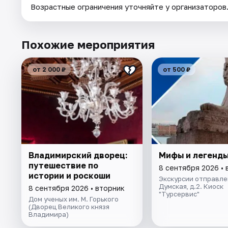
Возрастные ограничения уточняйте у организаторов
Похожие мероприятия
от 2 000 ₽
от 500 ₽
Владимирский дворец:
Мифы и легенды
путешествие по
8 сентября 2026 • 
истории и роскоши
Экскурсии отправлен
Думская, д.2. Киоск
8 сентября 2026 • вторник
"Турсервис"
Дом ученых им. М. Горького
(Дворец Великого князя
Владимира)