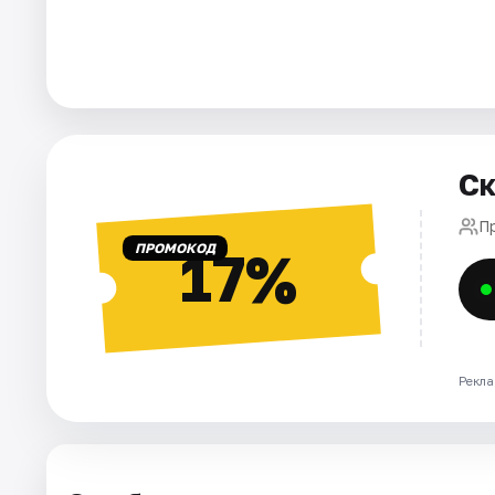
Города
Площадки
Артисты
Ск
Рейтинги
П
ПРОМОКОД
17%
Рекла