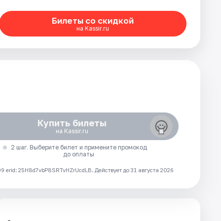
Билеты со скидкой
на Kassir.ru
Купить билеты
на Kassir.ru
2 шаг. Выберите билет и примените промокод
до оплаты
 erid: 25H8d7vbP8SRTvHZrUcdLB.
Действует до 31 августа 2026