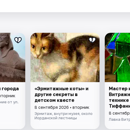
.
 города
«Эрмитажные коты» и
Мастер 
другие секреты в
Витражн
вторник
детском квесте
технике
ие от ул.
Тиффан
8 сентября 2026 • вторник
8 сентябр
Эрмитаж, внутри музея, около
Иорданской лестницы
Лавка Вит