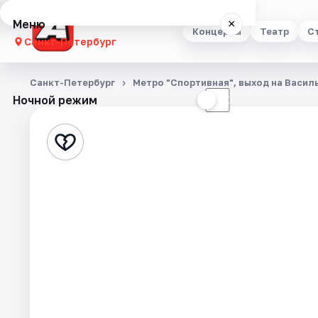
Меню
×
Концерты
Театр
С
Санкт-Петербург
Концерты
Санкт-Петербург
Метро "Спортивная", выход на Васил
Ночной режим
☀
☾
Театр
Стендап
Выставки
Квесты
Экскурсии
Спорт
События