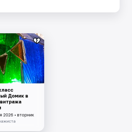
класс
ый Домик в
 витража
и
я 2026 • вторник
ражиста