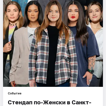
Города
Площадки
Артисты
Рейтинги
Событие
Стендап по-Женски в Санкт-