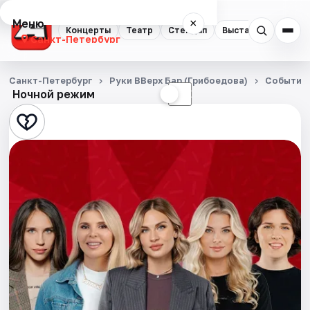
Меню
×
Концерты
Театр
Стендап
Выставки
Квест
Санкт-Петербург
Концерты
Санкт-Петербург
Руки ВВерх Бар (Грибоедова)
События
Ночной режим
☀
☾
Театр
Стендап
Выставки
Квесты
Экскурсии
Спорт
События