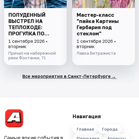
ПОЛУДЕННЫЙ
Мастер-класс
ВЫСТРЕЛ НА
"пайка Картины
ТЕПЛОХОДЕ:
Гербария под
ПРОГУЛКА ПО
стеклом"
КАНАЛАМ
1 сентября 2026 •
1 сентября 2026 •
ПЕТЕРБУРГА С
вторник
вторник
ДЕТЬМИ
Причал на набережной
Лавка Витражиста
реки Фонтанки, 71
→
Все мероприятия в Санкт-Петербурге
Навигация
Главная
Города
Самые яркие события в
Площадки
Артисты